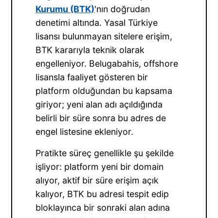
Kurumu (BTK)
'nın doğrudan
denetimi altında. Yasal Türkiye
lisansı bulunmayan sitelere erişim,
BTK kararıyla teknik olarak
engelleniyor. Belugabahis, offshore
lisansla faaliyet gösteren bir
platform olduğundan bu kapsama
giriyor; yeni alan adı açıldığında
belirli bir süre sonra bu adres de
engel listesine ekleniyor.
Pratikte süreç genellikle şu şekilde
işliyor: platform yeni bir domain
alıyor, aktif bir süre erişim açık
kalıyor, BTK bu adresi tespit edip
bloklayınca bir sonraki alan adına