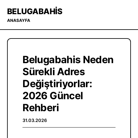
BELUGABAHIS
ANASAYFA
Belugabahis Neden
Sürekli Adres
Değiştiriyorlar:
2026 Güncel
Rehberi
31.03.2026