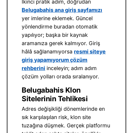
İkinci pratik adım, doğrudan
Belugabahis ana giriş sayfamızı
yer imlerine eklemek. Güncel
yönlendirme buradan otomatik
yapılıyor; başka bir kaynak
aramanıza gerek kalmıyor. Giriş
hâlâ sağlanamıyorsa
resmi siteye
giriş yapamıyorum çözüm
rehberini
inceleyin; adım adım
çözüm yolları orada sıralanıyor.
Belugabahis Klon
Sitelerinin Tehlikesi
Adres değişikliği dönemlerinde en
sık karşılaşılan risk, klon site
tuzağına düşmek. Gerçek platformu