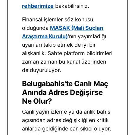
rehberimize
bakabilirsiniz.
Finansal işlemler söz konusu
olduğunda
MASAK (Mali Suçları
Araştırma Kurulu)
'nın yayımladığı
uyarıları takip etmek de iyi bir
alışkanlık. Sahte platform bildirimleri
zaman zaman bu kanal üzerinden
de duyuruluyor.
Belugabahis'te Canlı Maç
Anında Adres Değişirse
Ne Olur?
Canlı yayın izleme ya da anlık bahis
açısından adres değişikliği en kritik
anlarda geldiğinde can sıkıcı oluyor.