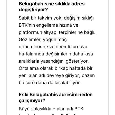
Belugabahis ne sıklıkla adres
değiştiriyor?
Sabit bir takvim yok; değişim sıklığı
BTK'nın engelleme hızına ve
platformun altyapı tercihlerine bağlı.
Gözlemler, yoğun maç
dönemlerinde ve önemli turnuva
haftalarında değişimlerin daha kısa
aralıklarla yaşandığını gösteriyor.
Ortalama olarak birkaç haftada bir
yeni alan adı devreye giriyor; bazen
bu süre daha da kısalabiliyor.
Eski Belugabahis adresim neden
çalışmıyor?
Büyük olasılıkla o alan adı BTK