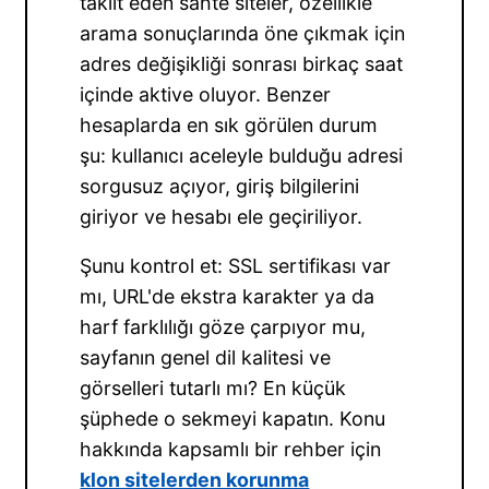
taklit eden sahte siteler, özellikle
arama sonuçlarında öne çıkmak için
adres değişikliği sonrası birkaç saat
içinde aktive oluyor. Benzer
hesaplarda en sık görülen durum
şu: kullanıcı aceleyle bulduğu adresi
sorgusuz açıyor, giriş bilgilerini
giriyor ve hesabı ele geçiriliyor.
Şunu kontrol et: SSL sertifikası var
mı, URL'de ekstra karakter ya da
harf farklılığı göze çarpıyor mu,
sayfanın genel dil kalitesi ve
görselleri tutarlı mı? En küçük
şüphede o sekmeyi kapatın. Konu
hakkında kapsamlı bir rehber için
klon sitelerden korunma