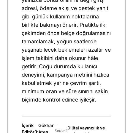
adresi, ödeme akışı ve destek yanıtı
gibi günlük kullanım noktalarına
birlikte bakmayı önerir. Pratikte ilk
çekimden önce belge doğrulamasını
tamamlamak, yoğun saatlerde
yaşanabilecek beklemeleri azaltır ve
işlem takibini daha okunur hâle
getirir. Çoğu durumda kullanıcı
deneyimi, kampanya metnini hızlıca
kabul etmek yerine çevrim şartı,
minimum oran ve süre sınırını sakin
biçimde kontrol edince iyileşir.
İçerik
Gökhan
—
Dijital yayıncılık ve
Kıdemli
Editörü:
Ateş