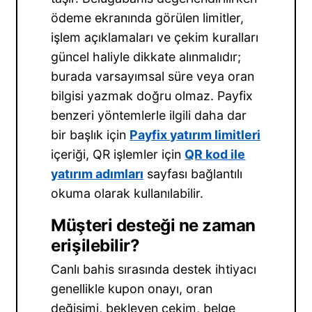
ödeme ekranında görülen limitler,
işlem açıklamaları ve çekim kuralları
güncel haliyle dikkate alınmalıdır;
burada varsayımsal süre veya oran
bilgisi yazmak doğru olmaz. Payfix
benzeri yöntemlerle ilgili daha dar
bir başlık için
Payfix yatırım limitleri
içeriği, QR işlemler için
QR kod ile
yatırım adımları
sayfası bağlantılı
okuma olarak kullanılabilir.
Müşteri desteği ne zaman
erişilebilir?
Canlı bahis sırasında destek ihtiyacı
genellikle kupon onayı, oran
değişimi, bekleyen çekim, belge