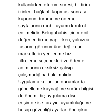
kullanılırken oturum süresi, bildirim
izinleri, bağlantı kopması sonrası
kuponun durumu ve ödeme
sayfalarının mobil uyumu kontrol
edilmelidir. Belugabahis için mobil
değerlendirme yapılırken, yalnızca
tasarım görünümüne değil; canlı
marketlerin yenilenme hızı,
filtreleme seçenekleri ve ödeme
adımlarının eksiksiz çalışıp
çalışmadığına bakılmalıdır.
Uygulama kullanılan durumlarda
güncelleme kaynağı ve sürüm bilgisi
de önemlidir; uygulama dışı
erişimde ise tarayıcı uyumluluğu ve
hesap güvenliği ayarları öne çıkar.