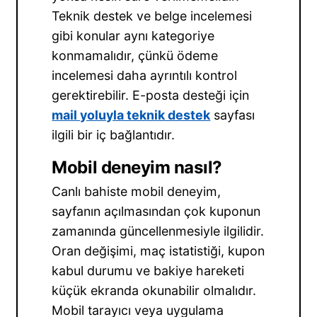
Teknik destek ve belge incelemesi
gibi konular aynı kategoriye
konmamalıdır, çünkü ödeme
incelemesi daha ayrıntılı kontrol
gerektirebilir. E-posta desteği için
mail yoluyla teknik destek
sayfası
ilgili bir iç bağlantıdır.
Mobil deneyim nasıl?
Canlı bahiste mobil deneyim,
sayfanın açılmasından çok kuponun
zamanında güncellenmesiyle ilgilidir.
Oran değişimi, maç istatistiği, kupon
kabul durumu ve bakiye hareketi
küçük ekranda okunabilir olmalıdır.
Mobil tarayıcı veya uygulama