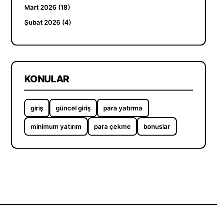
Mart 2026 (18)
Şubat 2026 (4)
KONULAR
giriş
güncel giriş
para yatırma
minimum yatırım
para çekme
bonuslar