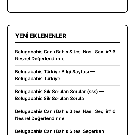
YENI EKLENENLER
Belugabahis Canlı Bahis Sitesi Nasıl Seçilir? 6
Nesnel Değerlendirme
Belugabahis Türkiye Bilgi Sayfası —
Belugabahis Turkiye
Belugabahis Sık Sorulan Sorular (sss) —
Belugabahis Sik Sorulan Sorula
Belugabahis Canlı Bahis Sitesi Nasıl Seçilir? 6
Nesnel Değerlendirme
Belugabahis Canlı Bahis Sitesi Seçerken